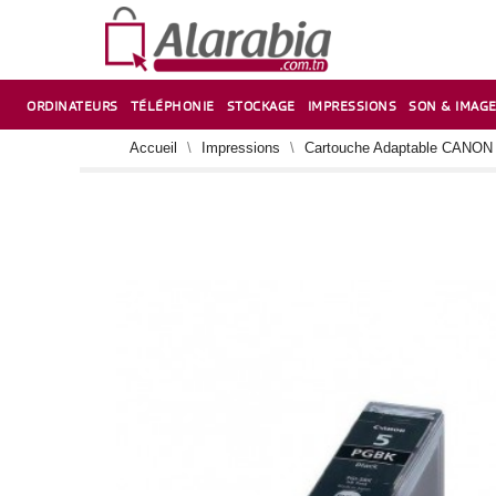
ORDINATEURS
TÉLÉPHONIE
STOCKAGE
IMPRESSIONS
SON & IMAG
CORRECTION ,TAILLE CRAYON & CISEAUX
VENTILATEUR-REFROIDISSEUR POUR PC DE BUREAU
CARTE D’EXTENSION SUR PORT PCI POUR PC DE BUREAU
Accueil
Impressions
Cartouche Adaptable CANON 