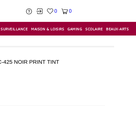
0
0
SURVEILLANCE
MAISON & LOISIRS
GAMING
SCOLAIRE
BEAUX-ARTS
PÂTE À MODELER & ACCESSOIRES
CAISSES & CAISSES ENREGISTREUSES
ÉTIQUETEUSES & ÉTIQUETTES
RELIURE & SPIRALE & CISAILLE
425 NOIR PRINT TINT