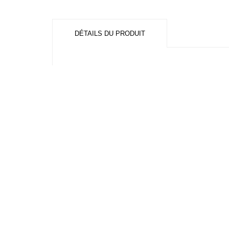
DÉTAILS DU PRODUIT
Références spécifiques
16 autres produits dans la mê