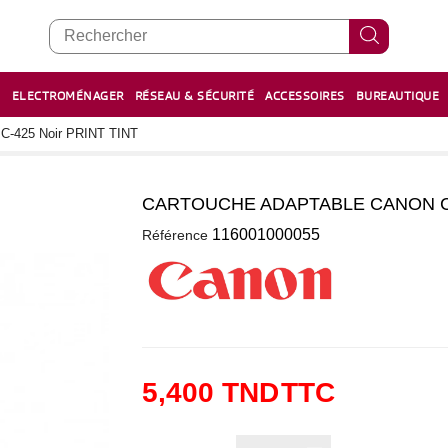
E
ELECTROMÉNAGER
RÉSEAU & SÉCURITÉ
ACCESSOIRES
BUREAUTIQUE
RECHARGE STYLOS ET FEUTRES
BOULIER - معداد
C-425 Noir PRINT TINT
CARTOUCHE ADAPTABLE CANON C-
0
116001000055
Référence
5,400 TND
TTC