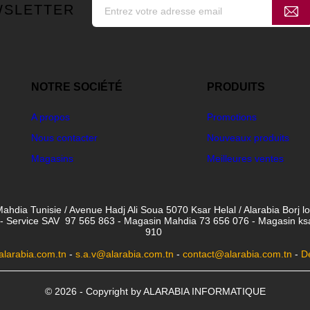
WSLETTER
NOTRE SOCIÉTÉ
PRODUITS
A propos
Promotions
Nous contacter
Nouveaux produits
Magasins
Meilleures ventes
ahdia Tunisie / Avenue Hadj Ali Soua 5070 Ksar Helal / Alarabia Borj l
- Service SAV 97 565 863 - Magasin Mahdia 73 656 076 - Magasin ksar 
910
larabia.com.tn
-
s.a.v@alarabia.com.tn
-
contact@alarabia.com.tn
-
D
© 2026 - Copyright by ALARABIA INFORMATIQUE