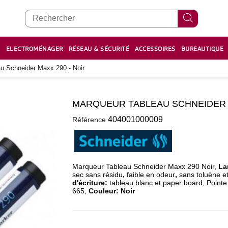
E
ELECTROMÉNAGER
RÉSEAU & SÉCURITÉ
ACCESSOIRES
BUREAUTIQUE
RECHARGE STYLOS ET FEUTRES
BOULIER - معداد
u Schneider Maxx 290 - Noir
MARQUEUR TABLEAU SCHNEIDER M
0
404001000009
Référence
Marqueur Tableau
Schneider Maxx 290 Noir,
Lar
sec sans résidu
,
faible en odeur
,
sans toluène et
d'écriture
:
tableau blanc et paper board, Pointe
665,
Couleur: Noir