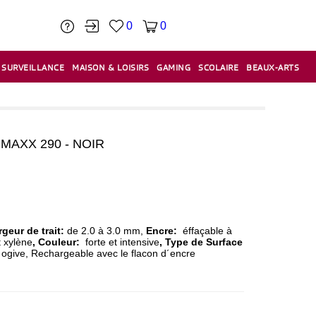
0
0
SURVEILLANCE
MAISON & LOISIRS
GAMING
SCOLAIRE
BEAUX-ARTS
PÂTE À MODELER & ACCESSOIRES
CAISSES & CAISSES ENREGISTREUSES
ÉTIQUETEUSES & ÉTIQUETTES
RELIURE & SPIRALE & CISAILLE
AXX 290 - NOIR
geur de trait:
de 2.0 à 3.0 mm,
Encre:
éffaçable à
 xylène
, Couleur:
forte et intensive
, Type de
Surface
 ogive, Rechargeable avec le flacon d´encre