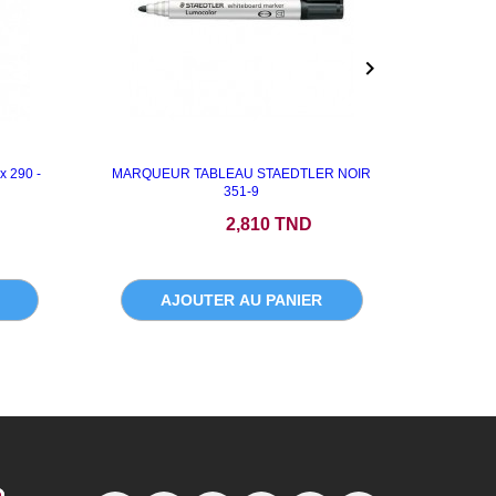

x 290 -
MARQUEUR TABLEAU STAEDTLER NOIR
POCH
351-9
Prix
P
2,810 TND
AJOUTER AU PANIER
A