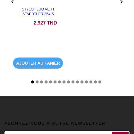


STYLO FLUO VERT
STAEDTLER 364-5
Prix
2,927 TND
AJOUTER AU PANIER
ABONNEZ-VOUS À NOTRE NEWSLETTER