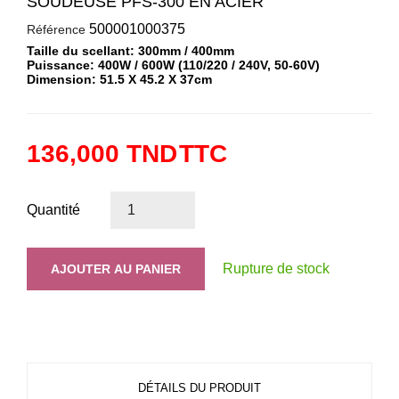
SOUDEUSE PFS-300 EN ACIER
500001000375
Référence
Taille du scellant: 300mm / 400mm
Puissance: 400W / 600W (110/220 / 240V, 50-60V)
Dimension: 51.5 X 45.2 X 37cm
136,000 TND
TTC
Quantité
Rupture de stock
AJOUTER AU PANIER
DÉTAILS DU PRODUIT