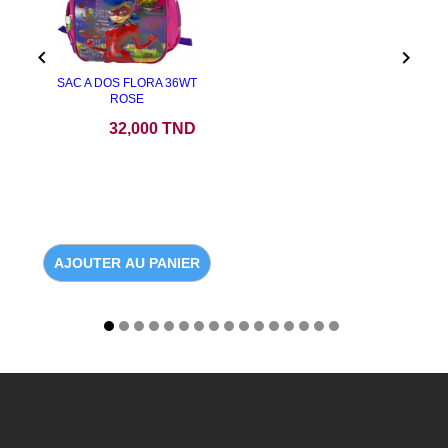


SAC A DOS FLORA 36WT
ROSE
Prix
32,000 TND
AJOUTER AU PANIER