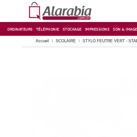
ORDINATEURS
TÉLÉPHONIE
STOCKAGE
IMPRESSIONS
SON & IMAG
CORRECTION ,TAILLE CRAYON & CISEAUX
VENTILATEUR-REFROIDISSEUR POUR PC DE BUREAU
CARTE D’EXTENSION SUR PORT PCI POUR PC DE BUREAU
Accueil
SCOLAIRE
STYLO FEUTRE VERT - STAE