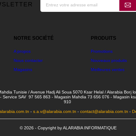
WSLETTER
NOTRE SOCIÉTÉ
PRODUITS
A propos
Promotions
Nous contacter
Nouveaux produits
Magasins
Meilleures ventes
ahdia Tunisie / Avenue Hadj Ali Soua 5070 Ksar Helal / Alarabia Borj l
- Service SAV 97 565 863 - Magasin Mahdia 73 656 076 - Magasin ksar 
910
larabia.com.tn
-
s.a.v@alarabia.com.tn
-
contact@alarabia.com.tn
-
D
© 2026 - Copyright by ALARABIA INFORMATIQUE