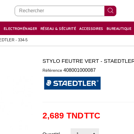
E
ELECTROMÉNAGER
RÉSEAU & SÉCURITÉ
ACCESSOIRES
BUREAUTIQUE
RECHARGE STYLOS ET FEUTRES
BOULIER - معداد
DTLER - 334-5
STYLO FEUTRE VERT - STAEDTLER 
0
408001000087
Référence
2,689 TND
TTC