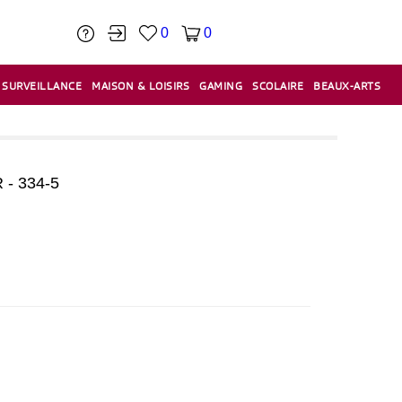
0
0
SURVEILLANCE
MAISON & LOISIRS
GAMING
SCOLAIRE
BEAUX-ARTS
PÂTE À MODELER & ACCESSOIRES
CAISSES & CAISSES ENREGISTREUSES
ÉTIQUETEUSES & ÉTIQUETTES
RELIURE & SPIRALE & CISAILLE
- 334-5