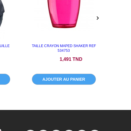

UILLE
TAILLE CRAYON MAPED SHAKER REF
STYLO F
534753
Prix
1,491 TND
AJOUTER AU PANIER
A