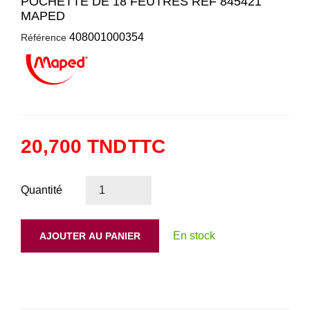
POCHETTE DE 18 FEUTRES REF 845421
MAPED
408001000354
Référence
20,700 TND
TTC
Quantité
En stock
AJOUTER AU PANIER