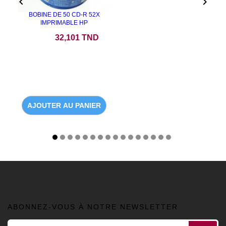


BOBINE DE 50 CD-R 52X
IMPRIMABLE HP
Prix
32,101 TND
AJOUTER AU PANIER
ABONNEZ-VOUS À NOTRE NEWSLETTER