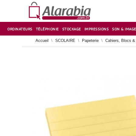
ORDINATEURS
TÉLÉPHONIE
STOCKAGE
IMPRESSIONS
SON & IMAG
CORRECTION ,TAILLE CRAYON & CISEAUX
VENTILATEUR-REFROIDISSEUR POUR PC DE BUREAU
CARTE D’EXTENSION SUR PORT PCI POUR PC DE BUREAU
Accueil
SCOLAIRE
Papeterie
Cahiers, Blocs &