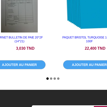
RNET BULLETIN DE PAIE 20*2F
PAQUET BRISTOL TURQUOISE 1
(14*21)
100F
Prix
Prix
3,030 TND
22,400 TND
AJOUTER AU PANIER
AJOUTER AU PANIER