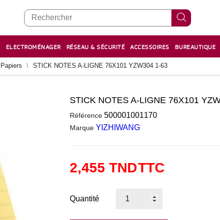
E
ELECTROMÉNAGER
RÉSEAU & SÉCURITÉ
ACCESSOIRES
BUREAUTIQUE
RECHARGE STYLOS ET FEUTRES
BOULIER - معداد
 Papiers
STICK NOTES A-LIGNE 76X101 YZW304 1-63
STICK NOTES A-LIGNE 76X101 YZW
0
500001001170
Référence
YIZHIWANG
Marque
2,455 TND
TTC
Quantité