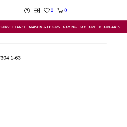
0
0
SURVEILLANCE
MAISON & LOISIRS
GAMING
SCOLAIRE
BEAUX-ARTS
PÂTE À MODELER & ACCESSOIRES
CAISSES & CAISSES ENREGISTREUSES
ÉTIQUETEUSES & ÉTIQUETTES
RELIURE & SPIRALE & CISAILLE
304 1-63