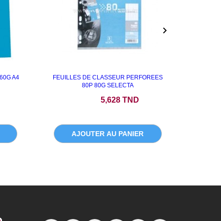

60G A4
FEUILLES DE CLASSEUR PERFOREES
RAM PA
80P 80G SELECTA
Prix
P
5,628 TND
AJOUTER AU PANIER
A