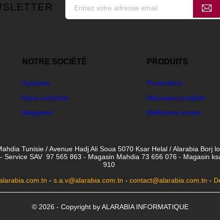
WSLETTER
NOTRE SOCIÉTÉ
PRODUITS
A propos
Promotions
Nous contacter
Nouveaux produits
Magasins
Meilleures ventes
ahdia Tunisie / Avenue Hadj Ali Soua 5070 Ksar Helal / Alarabia Borj l
- Service SAV 97 565 863 - Magasin Mahdia 73 656 076 - Magasin ksar 
910
larabia.com.tn
-
s.a.v@alarabia.com.tn
-
contact@alarabia.com.tn
-
D
© 2026 - Copyright by ALARABIA INFORMATIQUE