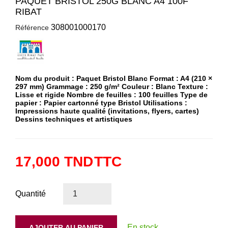
PAQUET BRISTOL 250G BLANC A4 100F
RIBAT
308001000170
Référence
Nom du produit : Paquet Bristol Blanc Format : A4 (210 ×
297 mm) Grammage : 250 g/m² Couleur : Blanc Texture :
Lisse et rigide Nombre de feuilles : 100 feuilles Type de
papier : Papier cartonné type Bristol Utilisations :
Impressions haute qualité (invitations, flyers, cartes)
Dessins techniques et artistiques
17,000 TND
TTC
Quantité
En stock
AJOUTER AU PANIER