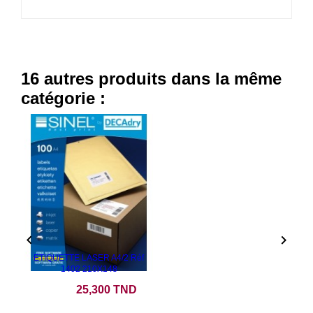
16 autres produits dans la même
catégorie :


ETIQUETTE LASER A4/2 Réf
1402 210X148
Prix
25,300 TND