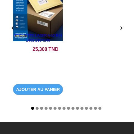


ETIQUETTE LASER A4/2 Réf
1402 210X148
Prix
25,300 TND
AJOUTER AU PANIER