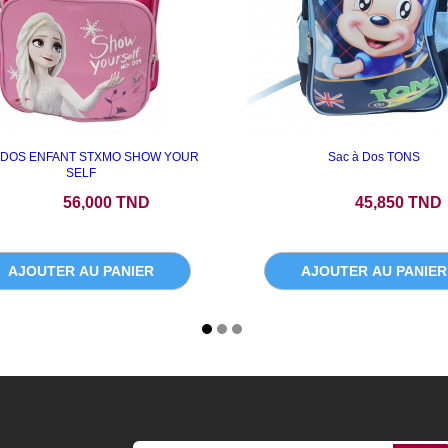
 DOS ENFANT STXMO SHOW YOUR
Sac à Dos TONS
SELF
Prix
Prix
56,000 TND
45,850 TND
AJOUTER AU PANIER
AJOUTER AU PANIER