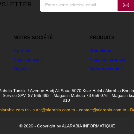
WSLETTER
NOTRE SOCIÉTÉ
PRODUITS
A propos
Promotions
Nous contacter
Nouveaux produits
Magasins
Meilleures ventes
ahdia Tunisie / Avenue Hadj Ali Soua 5070 Ksar Helal / Alarabia Borj l
- Service SAV 97 565 863 - Magasin Mahdia 73 656 076 - Magasin ksar 
910
larabia.com.tn
-
s.a.v@alarabia.com.tn
-
contact@alarabia.com.tn
-
D
© 2026 - Copyright by ALARABIA INFORMATIQUE