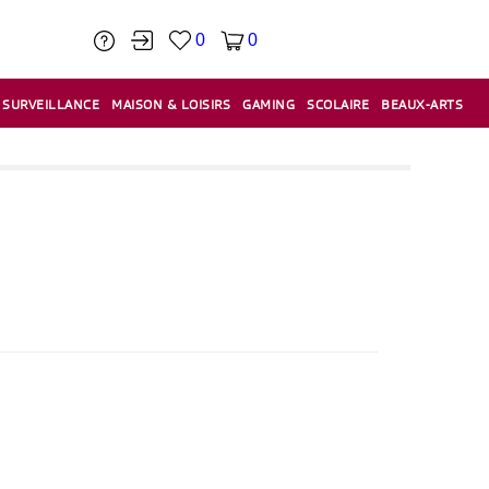
0
0
SURVEILLANCE
MAISON & LOISIRS
GAMING
SCOLAIRE
BEAUX-ARTS
PÂTE À MODELER & ACCESSOIRES
CAISSES & CAISSES ENREGISTREUSES
ÉTIQUETEUSES & ÉTIQUETTES
RELIURE & SPIRALE & CISAILLE