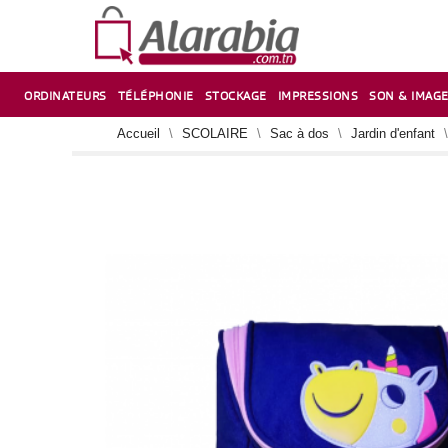
ORDINATEURS
TÉLÉPHONIE
STOCKAGE
IMPRESSIONS
SON & IMAG
CORRECTION ,TAILLE CRAYON & CISEAUX
VENTILATEUR-REFROIDISSEUR POUR PC DE BUREAU
CARTE D’EXTENSION SUR PORT PCI POUR PC DE BUREAU
Accueil
SCOLAIRE
Sac à dos
Jardin d'enfant