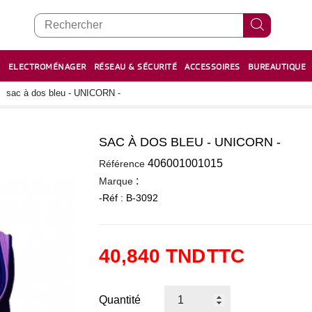
E
ELECTROMÉNAGER
RÉSEAU & SÉCURITÉ
ACCESSOIRES
BUREAUTIQUE
RECHARGE STYLOS ET FEUTRES
BOULIER - معداد
sac à dos bleu - UNICORN -
SAC À DOS BLEU - UNICORN -
0
406001001015
Référence
:
Marque
-Réf : B-3092
40,840 TND
TTC
Quantité