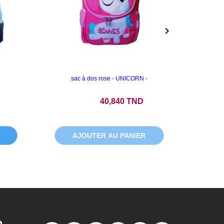

sac à dos rose - UNICORN -
sac 
Prix
P
40,840 TND
AJOUTER AU PANIER
A