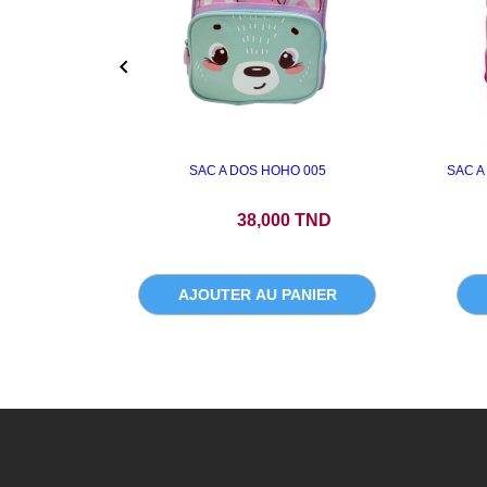

SAC A DOS HOHO 005
SAC A
Prix
38,000 TND
AJOUTER AU PANIER