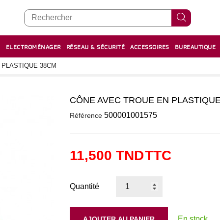
E
ELECTROMÉNAGER
RÉSEAU & SÉCURITÉ
ACCESSOIRES
BUREAUTIQUE
RECHARGE STYLOS ET FEUTRES
BOULIER - معداد
 PLASTIQUE 38CM
CÔNE AVEC TROUE EN PLASTIQUE
0
500001001575
Référence
11,500 TND
TTC
Quantité
En stock
AJOUTER AU PANIER