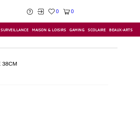
0
0
SURVEILLANCE
MAISON & LOISIRS
GAMING
SCOLAIRE
BEAUX-ARTS
PÂTE À MODELER & ACCESSOIRES
CAISSES & CAISSES ENREGISTREUSES
ÉTIQUETEUSES & ÉTIQUETTES
RELIURE & SPIRALE & CISAILLE
 38CM