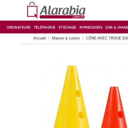
ORDINATEURS
TÉLÉPHONIE
STOCKAGE
IMPRESSIONS
SON & IMAG
CORRECTION ,TAILLE CRAYON & CISEAUX
VENTILATEUR-REFROIDISSEUR POUR PC DE BUREAU
CARTE D’EXTENSION SUR PORT PCI POUR PC DE BUREAU
Accueil
Maison & Loisirs
CÔNE AVEC TROUE EN