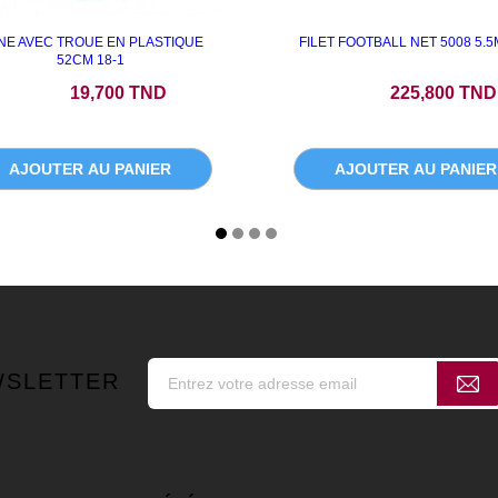
NE AVEC TROUE EN PLASTIQUE
FILET FOOTBALL NET 5008 5.
52CM 18-1
Prix
Prix
19,700 TND
225,800 TND
AJOUTER AU PANIER
AJOUTER AU PANIER
WSLETTER