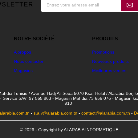
WSLETTER
NOTRE SOCIÉTÉ
PRODUITS
A propos
Promotions
Nous contacter
Nouveaux produits
Magasins
Meilleures ventes
ahdia Tunisie / Avenue Hadj Ali Soua 5070 Ksar Helal / Alarabia Borj l
- Service SAV 97 565 863 - Magasin Mahdia 73 656 076 - Magasin ksar 
910
larabia.com.tn
-
s.a.v@alarabia.com.tn
-
contact@alarabia.com.tn
-
D
© 2026 - Copyright by ALARABIA INFORMATIQUE