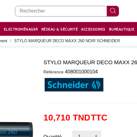
E
ELECTROMÉNAGER
RÉSEAU & SÉCURITÉ
ACCESSOIRES
BUREAUTIQUE
RECHARGE STYLOS ET FEUTRES
BOULIER - معداد
anent
STYLO MARQUEUR DECO MAXX 260 NOIR SCHNEIDER
STYLO MARQUEUR DECO MAXX 26
0
408001000104
Référence
10,710 TND
TTC
Quantité