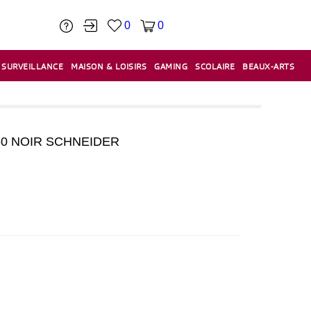
0
0
SURVEILLANCE
MAISON & LOISIRS
GAMING
SCOLAIRE
BEAUX-ARTS
PÂTE À MODELER & ACCESSOIRES
CAISSES & CAISSES ENREGISTREUSES
ÉTIQUETEUSES & ÉTIQUETTES
RELIURE & SPIRALE & CISAILLE
0 NOIR SCHNEIDER