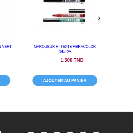

 VERT
MARQUEUR HI-TEXTE FIBRACOLOR
MAR
N/B/R/V
S
Prix
1,500 TND
AJOUTER AU PANIER
A