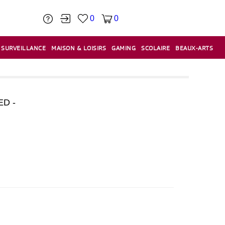
0
0
SURVEILLANCE
MAISON & LOISIRS
GAMING
SCOLAIRE
BEAUX-ARTS
PÂTE À MODELER & ACCESSOIRES
CAISSES & CAISSES ENREGISTREUSES
ÉTIQUETEUSES & ÉTIQUETTES
RELIURE & SPIRALE & CISAILLE
D -