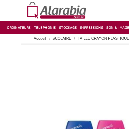
ORDINATEURS
TÉLÉPHONIE
STOCKAGE
IMPRESSIONS
SON & IMAG
CORRECTION ,TAILLE CRAYON & CISEAUX
VENTILATEUR-REFROIDISSEUR POUR PC DE BUREAU
CARTE D’EXTENSION SUR PORT PCI POUR PC DE BUREAU
Accueil
SCOLAIRE
TAILLE CRAYON PLASTIQUE