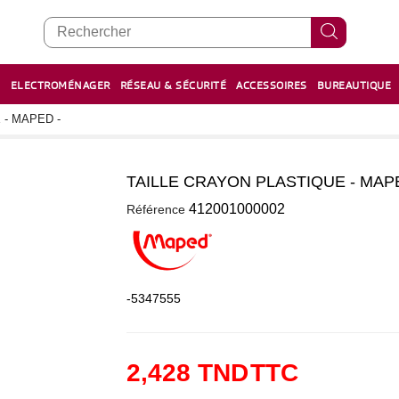
E
ELECTROMÉNAGER
RÉSEAU & SÉCURITÉ
ACCESSOIRES
BUREAUTIQUE
RECHARGE STYLOS ET FEUTRES
BOULIER - معداد
 - MAPED -
TAILLE CRAYON PLASTIQUE - MAPE
0
412001000002
Référence
-5347555
2,428 TND
TTC