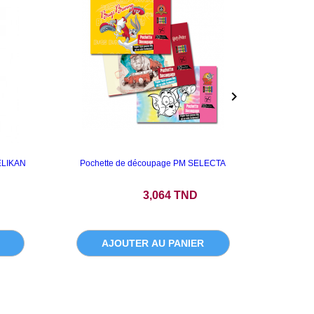

ELIKAN
Pochette de découpage PM SELECTA
SAC 
Prix
P
3,064 TND
AJOUTER AU PANIER
A