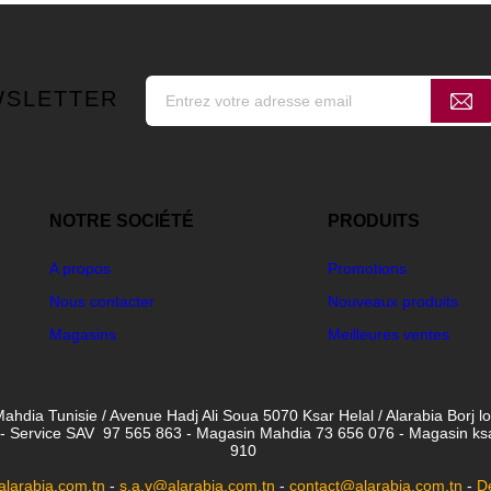
WSLETTER
NOTRE SOCIÉTÉ
PRODUITS
A propos
Promotions
Nous contacter
Nouveaux produits
Magasins
Meilleures ventes
ahdia Tunisie / Avenue Hadj Ali Soua 5070 Ksar Helal / Alarabia Borj l
- Service SAV 97 565 863 - Magasin Mahdia 73 656 076 - Magasin ksar 
910
larabia.com.tn
-
s.a.v@alarabia.com.tn
-
contact@alarabia.com.tn
-
D