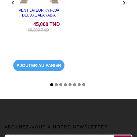


VENTILATEUR KYT-30A
DELUXE ALARABIA
Prix
Prix de base
45,000 TND
69,000 TND
AJOUTER AU PANIER
ABONNEZ-VOUS À NOTRE NEWSLETTER