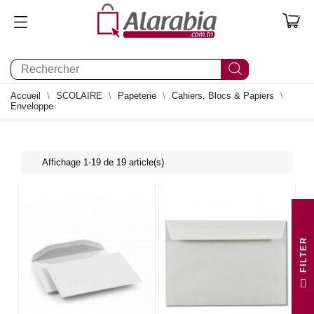
0
Accueil
SCOLAIRE
Papeterie
Cahiers, Blocs & Papiers
Enveloppe
Affichage 1-19 de 19 article(s)
R
F
I
L
T
E