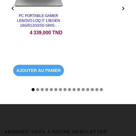


PC PORTABLE GAMER
LENOVO LOQ I7 13EGEN
16G/512GSSD GRIS...
Prix
4 339,000 TND
AJOUTER AU PANIER
ABONNEZ-VOUS À NOTRE NEWSLETTER