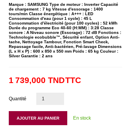
Marque : SAMSUNG Type de moteur : Inverter Capacité
de chargement : 7 kg Vitesse d'essorage : 1400
tours/min Classe énergétique : A+++ : LED
Consommation d'eau (pour 1 cycle) : 45 L
Consommation d'électricité (pour 100 cycles) : 52 kWh
Durée du programme Eco 40-60 (H:MM) : 3:28 Classe
sonore : A Niveau sonore (Essorage) : 72 dB Fonctions :
Technologie ecobubble™, Sécurité enfant, Option Anti-
tache, Nettoyage Tambour, Fonction Smart Check,
Repassage facile, Anti-bactérien, Pré-lavage Dimensions
(L x H x P) : 600 x 850 x 550 mm Poids : 65 kg Couleur :
Silver Garantie : 2 ans
1 739,000 TND
TTC
Quantité
En stock
AJOUTER AU PANIER