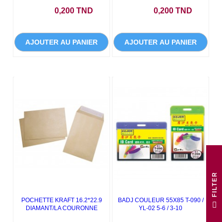
Prix
Prix
0,200 TND
0,200 TND
AJOUTER AU PANIER
AJOUTER AU PANIER
R
POCHETTE KRAFT 16.2*22.9
BADJ COULEUR 55X85 T-090 /
F
I
L
T
E
DIAMANT/LA COURONNE
YL-02 5-6 / 3-10