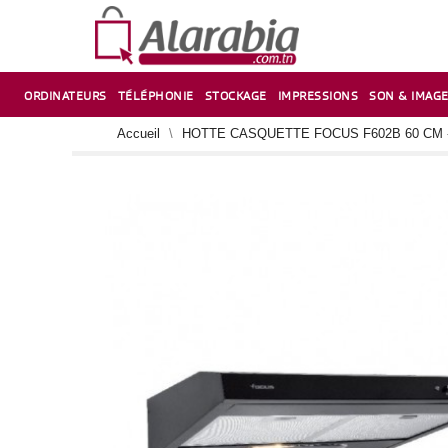
ORDINATEURS
TÉLÉPHONIE
STOCKAGE
IMPRESSIONS
SON & IMAG
CORRECTION ,TAILLE CRAYON & CISEAUX
VENTILATEUR-REFROIDISSEUR POUR PC DE BUREAU
CARTE D’EXTENSION SUR PORT PCI POUR PC DE BUREAU
Accueil
HOTTE CASQUETTE FOCUS F602B 60 CM 