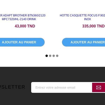
R ADAPT BROTHER BTN360/2120
HOTTE CASQUETTE FOCUS F.90
MFC7320/HL-2140 ORINK
INOX
Prix
Prix
43,000 TND
335,000 TND
AJOUTER AU PANIER
AJOUTER AU PANIER
WSLETTER