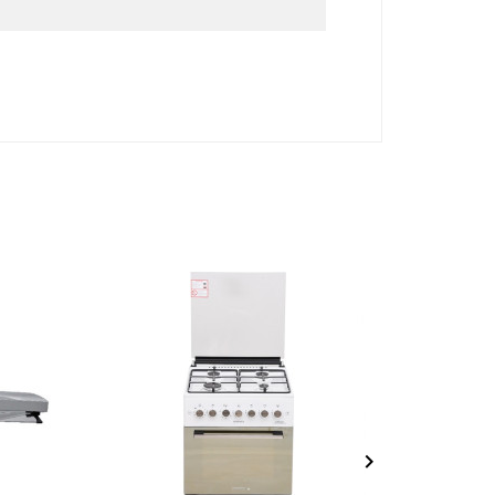
NEUF
