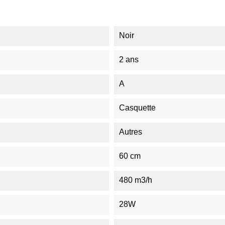
Noir
2 ans
A
Casquette
Autres
60 cm
480 m3/h
28W