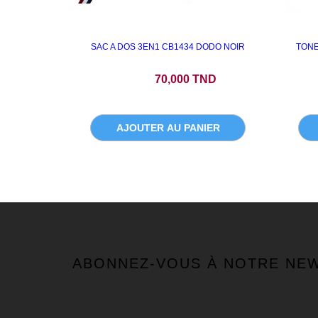
SAC A DOS 3EN1 CB1434 DODO NOIR
TONE
Prix
70,000 TND
AJOUTER AU PANIER
ABONNEZ-VOUS À NOTRE NE