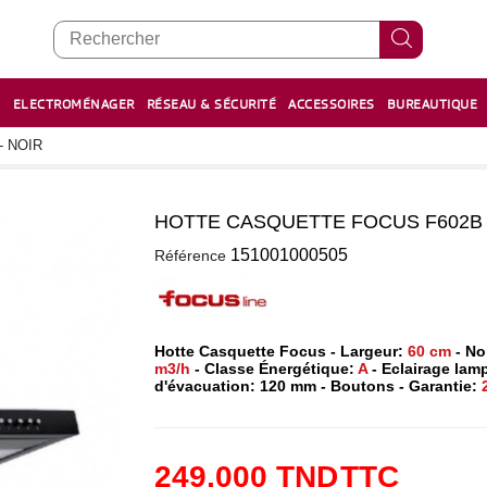
E
ELECTROMÉNAGER
RÉSEAU & SÉCURITÉ
ACCESSOIRES
BUREAUTIQUE
RECHARGE STYLOS ET FEUTRES
BOULIER - معداد
- NOIR
HOTTE CASQUETTE FOCUS F602B 6
0
151001000505
Référence
Hotte Casquette Focus - Largeur:
60 cm
- No
m3/h
- Classe Énergétique:
A
- Eclairage lamp
d'évacuation: 120 mm - Boutons - Garantie:
249,000 TND
TTC