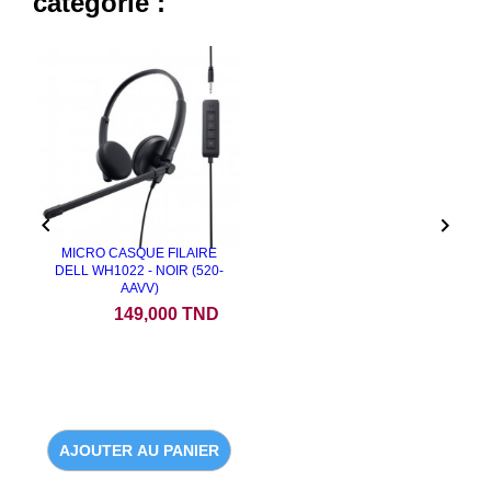
catégorie :


MICRO CASQUE FILAIRE
DELL WH1022 - NOIR (520-
AAVV)
Prix
149,000 TND
AJOUTER AU PANIER