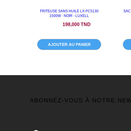
FRITEUSE SANS HUILE LX-FC5130
SAC
1500W - NOIR - LUXELL
Prix
198,000 TND
AJOUTER AU PANIER
ABONNEZ-VOUS À NOTRE NE