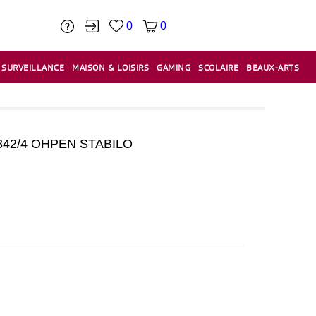
0
0
SURVEILLANCE
MAISON & LOISIRS
GAMING
SCOLAIRE
BEAUX-ARTS
PÂTE À MODELER & ACCESSOIRES
CAISSES & CAISSES ENREGISTREUSES
ÉTIQUETEUSES & ÉTIQUETTES
RELIURE & SPIRALE & CISAILLE
42/4 OHPEN STABILO