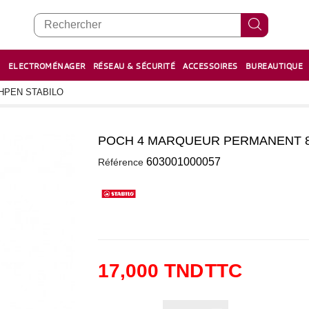
E
ELECTROMÉNAGER
RÉSEAU & SÉCURITÉ
ACCESSOIRES
BUREAUTIQUE
RECHARGE STYLOS ET FEUTRES
BOULIER - معداد
HPEN STABILO
POCH 4 MARQUEUR PERMANENT 8
0
603001000057
Référence
17,000 TND
TTC