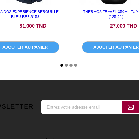
 A DOS EXPERIENCE BEROUILLE
THERMOS TRAVEL 350ML TU
BLEU REF S158
(125-21)
Prix
Prix
81,000 TND
27,000 TND
AJOUTER AU PANIER
AJOUTER AU PANIER
WSLETTER