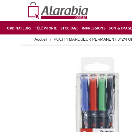
ORDINATEURS
TÉLÉPHONIE
STOCKAGE
IMPRESSIONS
SON & IMAG
CORRECTION ,TAILLE CRAYON & CISEAUX
VENTILATEUR-REFROIDISSEUR POUR PC DE BUREAU
CARTE D’EXTENSION SUR PORT PCI POUR PC DE BUREAU
Accueil
POCH 4 MARQUEUR PERMANENT 842/4 O