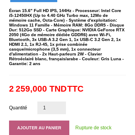
Écran 15.6" Full HD IPS, 144Hz - Processeur: Intel Core
i5-12450HX (Up to 4.40 GHz Turbo max, 12Mo de
mémoire cache, Octa-Core) - Système d'exploitation:
Windows 11 Famille - Mémoire RAM: 8Go DDR5 - Disque
Dur: 512Go SSD - Carte Graphique: NVIDIA GeForce RTX
2050 (4Go de mémoire dédiée GDDR6) avec Wi-Fi,
Bluetooth, 3x USB-A 3.2 Gen 1, 1x USB-C 3.2 Gen 2, 1x
HDMI 2.1, 1x RJ-45, 1x prise combinée
casque/microphone (3,5 mm), 1x connecteur
d'alimentation - 2x Haut-parleurs 2W - Clavier
Rétroéclairé blanc, français/arabe - Couleur: Gris Luna -
Garantie: 2 ans
2 259,000 TND
TTC
Quantité
Rupture de stock
AJOUTER AU PANIER